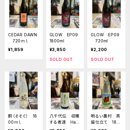
CEDAR DAWN
GLOW EP09
GLOW EP09
720ｍｌ
1800ml
720ml
¥1,859
¥3,850
¥2,200
SOLD OUT
SOLD OUT
酹（そそぐ） 18
八千代伝 収穫
明るい農村 蒸
00ｍｌ
する者達 Harv
留仕立て 180
ester 白麹 20
0ml