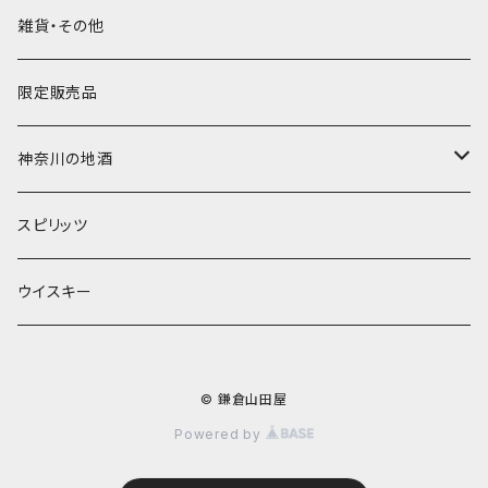
久保田
久保田
白
雑貨・その他
限定販売品
神奈川の地酒
1800ｍｌ
スピリッツ
720ｍｌ
ウイスキー
© 鎌倉山田屋
Powered by