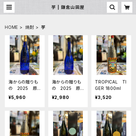
芋 | 鎌倉山田屋
HOME
焼酎
芋
海からの贈りも
海からの贈りも
TROPICAL TI
の 2025 原
の 2025 原
GER 1800ml
酒（37％） 1800
酒（37％） 72
¥5,960
¥2,980
¥3,520
ml
0ml