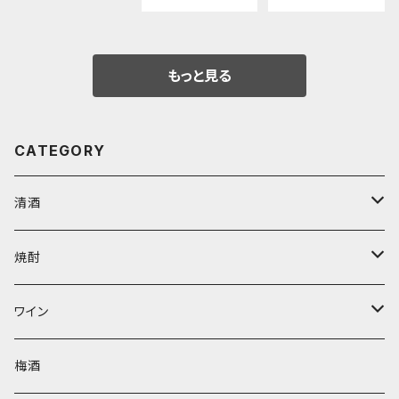
もっと見る
CATEGORY
清酒
1800ml
焼酎
天青
720ml
芋
ワイン
久保田
天青
500ｍｌ
赤
梅酒