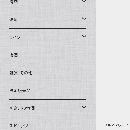
清酒
1800ml
焼酎
天青
720ml
芋
ワイン
久保田
天青
500ｍｌ
赤
梅酒
久保田
久保田
白
雑貨・その他
限定販売品
神奈川の地酒
1800ｍｌ
スピリッツ
プライバシーポ