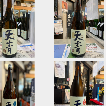
 特別純米 1800ｍｌ
天青 千峰 純米吟醸 1800ｍｌ
¥3,410
¥4,070
SOLD OUT
SOLD OUT
朝しぼり 直汲み無濾過純
天青 解禁 朝しぼり 純米直汲み
原酒 1800ｍｌ
濾過生原酒 1800ｍｌ
¥3,685
¥3,685