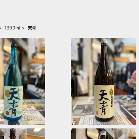
1800ml
天青
 夏 純米吟醸 1800
天青 純吟 朝しぼり 1800ｍｌ
ｍｌ
¥3,740
¥4,290