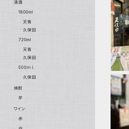
清酒
1800ml
天青
天青 吟望
久保田
720ml
天青
久保田
500ｍｌ
久保田
焼酎
芋
ワイン
天青 春の
赤
米生
白