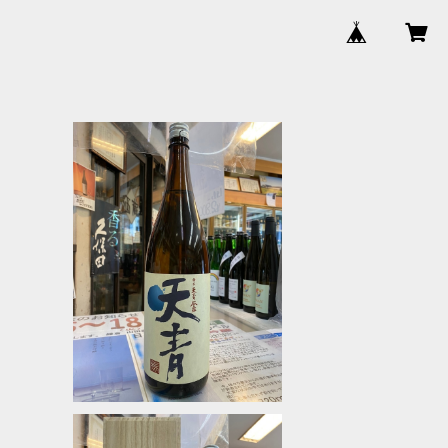
天青 風露 特別本醸造 1800ｍｌ
¥2,750