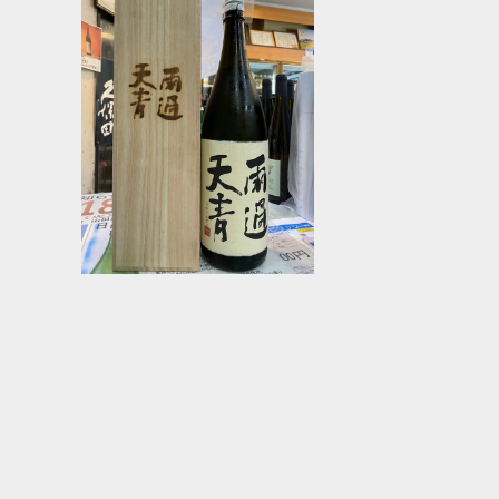
天青 雨過 純米大吟醸 1800ｍｌ
¥10,835
無