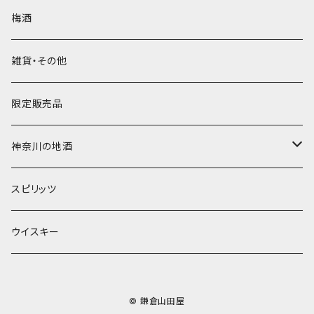
久保田
天青
500ｍｌ
赤
梅酒
久保田
久保田
白
雑貨・その他
限定販売品
神奈川の地酒
1800ｍｌ
スピリッツ
720ｍｌ
ウイスキー
© 鎌倉山田屋