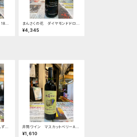
1800
まんさくの花 ダイヤモンドドロッ
プ 純米大吟醸 一回火入れ 原
¥4,345
酒 1800ｍｌ
しず
井筒ワイン マスカットベリーA
720ｍｌ
¥1,610