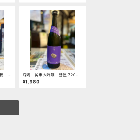
田穂
森嶋 純米大吟醸 彗星 720ｍ
ｌ
¥1,980