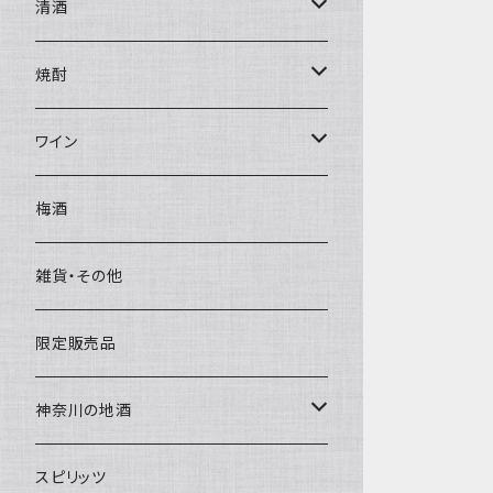
清酒
1800ml
焼酎
天青
720ml
芋
ワイン
久保田
天青
500ｍｌ
赤
梅酒
久保田
久保田
白
雑貨・その他
限定販売品
神奈川の地酒
1800ｍｌ
スピリッツ