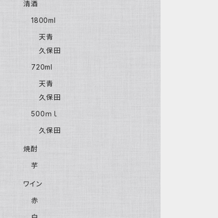
清酒
1800ml
天青
久保田
720ml
天青
久保田
500ｍｌ
久保田
焼酎
芋
ワイン
赤
白