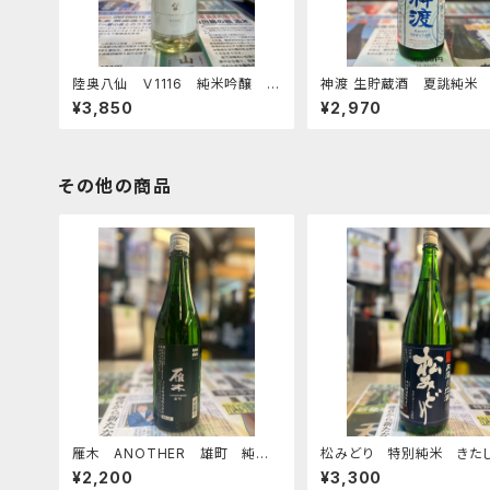
陸奥八仙 Ｖ1116 純米吟醸 ワ
神渡 生貯蔵酒 夏誂純米 
イン酵母仕込み 1800ｍｌ
ｍｌ
¥3,850
¥2,970
その他の商品
雁木 ANOTHER 雄町 純米
松みどり 特別純米 きた
吟醸 720ｍｌ
く 1800ml
¥2,200
¥3,300