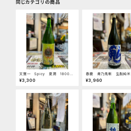
同じカテゴリの商品
天寶一 Spicy 夏潤 1800ｍ
春鹿 青乃鬼斬 生酛純米
ｌ
辛口生原酒 1800ｍｌ
¥3,300
¥3,960